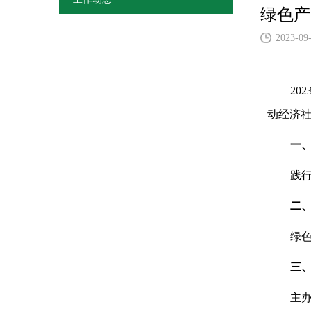
绿色产
2023-09
2
动经济
一
践
二
绿
三
主