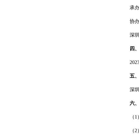
承
协
深
四
202
五
深
六
（
（