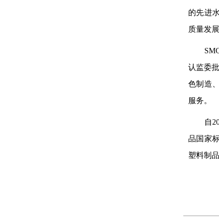
的先进
质量发
S
认监委
色制造
服务。
自
品国家
塑料制