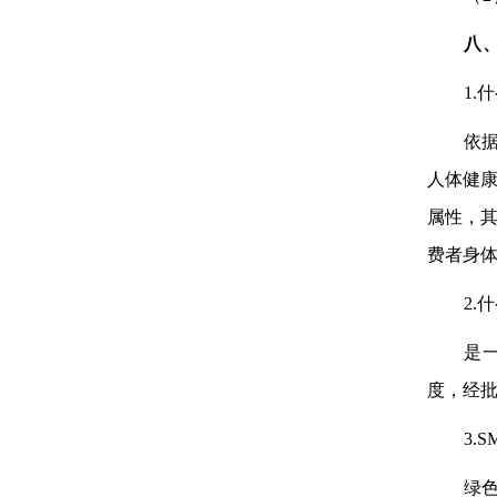
八
1.
依
人体健
属性，
费者身
2.
是
度，经
3.
绿